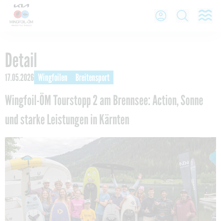
O
Open Lo
Open
Detail
17.05.2026
Wingfoilen
Breitensport
Wingfoil-ÖM Tourstopp 2 am Brennsee: Action, Sonne
und starke Leistungen in Kärnten