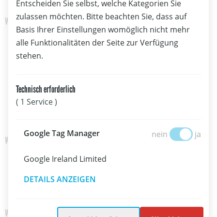
Entscheiden Sie selbst, welche Kategorien Sie
zulassen möchten. Bitte beachten Sie, dass auf
WingFoil Freestyle Herren
Basis Ihrer Einstellungen womöglich nicht mehr
Lukas Lam (AUT)
alle Funktionalitäten der Seite zur Verfügung
Clemens Siraki (AUT)
stehen.
Simon Hammerschmied (AUT)
Adrian Thöne (GER)
Adrian Krainer (AUT)
Technisch erforderlich
Christian Buchacher (AUT)
( 1 Service )
Fabian Strasser (AUT)
Google Tag Manage
Google Tag Manager
nein
ja
WingFoil Open Racing Class Damen
Viola Lippitsch (AUT)
Google Ireland Limited
Leonie Rosenvinge Trondl (AUT)
DETAILS ANZEIGEN
Elisa Köchl (AUT)
WingFoil Open Racing Class Herren