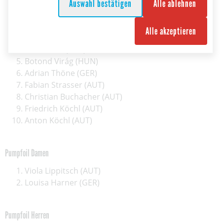
Auswahl bestätigen
Alle ablehnen
Clemens Siraki (AUT)
Adrian Krainer (AUT)
Alle akzeptieren
Simon Hammerschmied (AUT)
Luis Böhm (AUT)
Botond Virág (HUN)
Adrian Thöne (GER)
Fabian Strasser (AUT)
Christian Buchacher (AUT)
Friedrich Köchl (AUT)
Anton Köchl (AUT)
Pumpfoil Damen
Viola Lippitsch (AUT)
Louisa Harner (GER)
Pumpfoil Herren