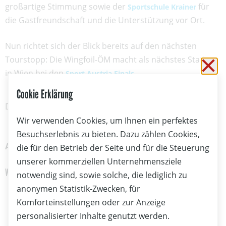
großartige Stimmung sowie der
für
Sportschule Krainer
die Gastfreundschaft und die Unterstützung vor Ort.
Nun richtet sich der Blick bereits auf den nächsten
Tourstopp: Die Wingfoil-ÖM macht als nächstes Station
Sc
in Wien bei den
.
Sport Austria Finals
Cookie Erklärung
hier
Die Eventfotos findest du
Wir verwenden Cookies, um Ihnen ein perfektes
Besuchserlebnis zu bieten. Dazu zählen Cookies,
Alle Ergebnisse im Überblick:
die für den Betrieb der Seite und für die Steuerung
unserer kommerziellen Unternehmensziele
WingFoil Freestyle Damen
notwendig sind, sowie solche, die lediglich zu
anonymen Statistik-Zwecken, für
Leonie Rosenvinge Trondl (AUT)
Komforteinstellungen oder zur Anzeige
Viola Lippitsch (AUT)
Elisa Köchl (AUT)
personalisierter Inhalte genutzt werden.