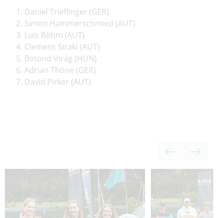
Daniel Trieflinger (GER)
Simon Hammerschmied (AUT)
Luis Böhm (AUT)
Clemens Siraki (AUT)
Botond Virág (HUN)
Adrian Thöne (GER)
David Pirker (AUT)
Zurüc
We