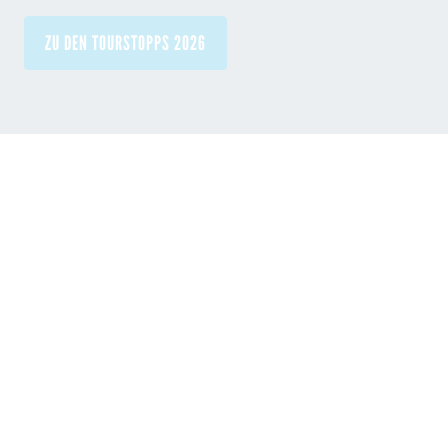
ZU DEN TOURSTOPPS 2026
WINGFOIL-ÖM 2026
6 Tourstopps bilden die Wingfoil ÖM 2026. Wer die
meisten Punkte aus 4 Stopps erreicht, wird
Österreichischer Meister 2026!
NOR WINGFOIL-ÖM (PDF)
* PUMPFOIL-ÖM 2026