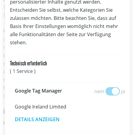
personalisierter Inhalte genutzt werden.
13 der Einzug in die Top 16 des hochklassig besetzten
Entscheiden Sie selbst, welche Kategorien Sie
Teilnehmerfeldes.
zulassen möchten. Bitte beachten Sie, dass auf
Basis Ihrer Einstellungen womöglich nicht mehr
Mit insgesamt sechs österreichischen Starter*innen in
alle Funktionalitäten der Seite zur Verfügung
den Hauptbewerben unterstreicht Österreich einmal
stehen.
mehr seine starke Entwicklung im internationalen
Wingfoil-Sport. Besonders erfreulich ist dabei die Breite
Technisch erforderlich
des Teams: Neben dem Weltklasse-Ergebnis von Tomas
( 1 Service )
Acherer sorgten mehrere Top-Ten-Platzierungen dafür,
dass Österreich auch in Tarifa zu den erfolgreichsten
Nationen außerhalb der traditionellen Wingfoil-
Google Tag Manage
Google Tag Manager
nein
ja
Hochburgen zählte.
Google Ireland Limited
Österreichische Ergebnisse
DETAILS ANZEIGEN
Herren